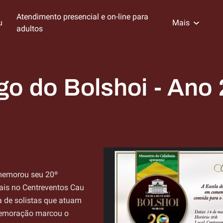
Atendimento presencial e on-line para
u
Mais
adultos
zados de Psicologia
re a Psicóloga Nadia e sua
mento
Visite Meu Consultório
Blog da Especialista
Redes Sociais
Links recomendados
Localização
eriência
o do Bolshoi - Ano
memorou seu 20º
ais no Centreventos Cau
a de solistas que atuam
memoração marcou o