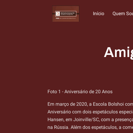
Início
Quem So
Serviços Especiali
Sob
Facilidades
Horário de Atendi
Clínica
exp
Amig
Foto 1 - Aniversário de 20 Anos
Em março de 2020, a Escola Bolshoi co
Aniversário com dois espetáculos especi
Hansen, em Joinville/SC, com a presenç
na Rússia. Além dos espetáculos, a co