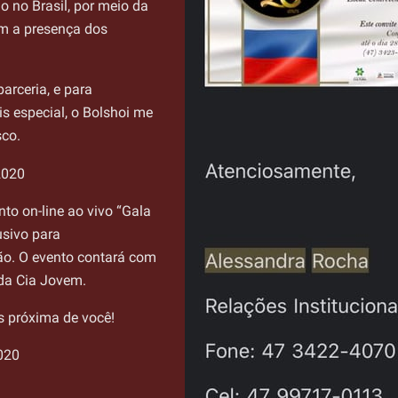
o no Brasil, por meio da
om a presença dos
rceria, e para
 especial, o Bolshoi me
sco.
2020
nto on-line ao vivo “Gala
usivo para
ção. O evento contará com
 da Cia Jovem.
s próxima de você!
2020