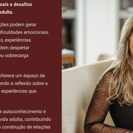
oais e desafios
adulta.
ações podem gerar
dificuldades emocionais.
s, experiências
odem despertar
ou sobrecarga
 oferece um espaço de
endo a reflexão sobre a
s experiências que
de autoconhecimento e
ida adulta, contribuindo
a construção de relações