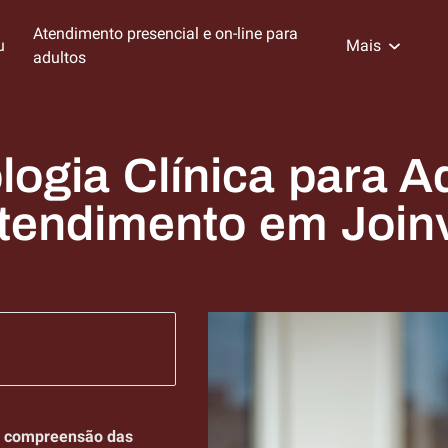
Atendimento presencial e on-line para
u
Mais
adultos
zados de Psicologia
re a Psicóloga Nadia e sua
mento
Visite Meu Consultório
Blog da Especialista
Redes Sociais
Links recomendados
Localização
eriência
logia Clínica para A
tendimento em Joinv
à compreensão das