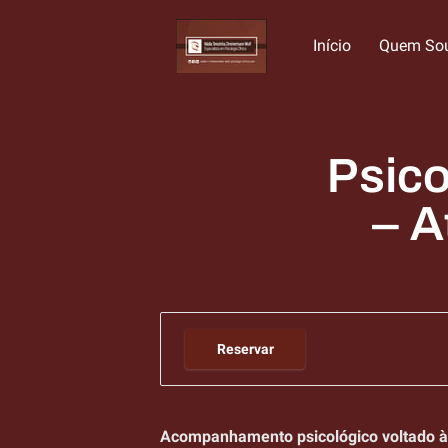
Início
Quem So
Serviços Especiali
Sob
Facilidades
Horário de Atendi
Clínica
exp
Psico
– A
Reservar
Acompanhamento psicológico voltado 